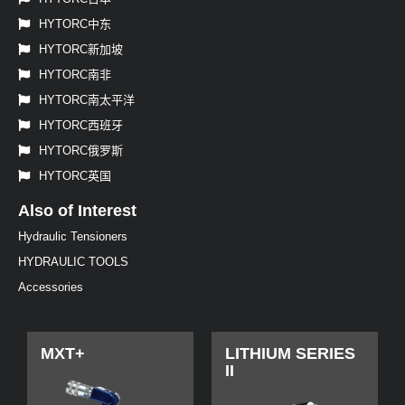
HYTORC中东
HYTORC新加坡
HYTORC南非
HYTORC南太平洋
HYTORC西班牙
HYTORC俄罗斯
HYTORC英国
Also of Interest
Hydraulic Tensioners
HYDRAULIC TOOLS
Accessories
MXT+
LITHIUM SERIES
II