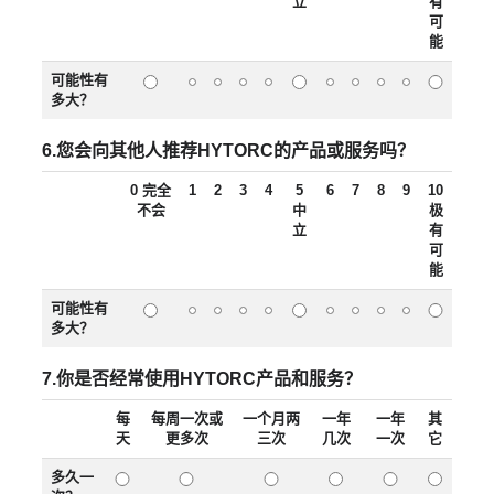
立
有
可
能
可能性有
多大？
6.您会向其他人推荐HYTORC的产品或服务吗？
0 完全
1
2
3
4
5
6
7
8
9
10
不会
中
极
立
有
可
能
可能性有
多大？
7.你是否经常使用HYTORC产品和服务？
每
每周一次或
一个月两
一年
一年
其
天
更多次
三次
几次
一次
它
多久一