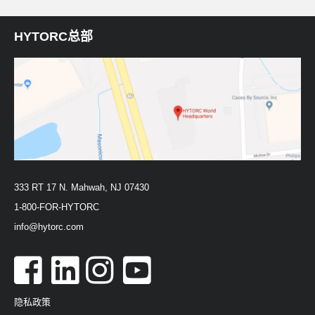
HYTORC总部
333 RT 17 N. Mahwah, NJ 07430
1-800-FOR-HYTORC
info@hytorc.com
隐私政策