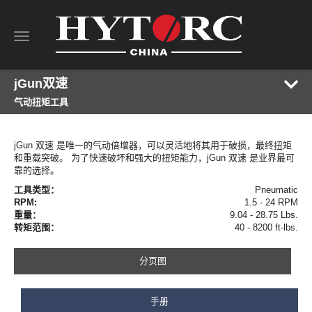
Toggle
navigation
jGun双速
气动扭矩工具
jGun 双速 是唯一的气动倍增器，可以灵活地将其用于破损，最终扭矩
和重载突破。 为了快速破坏和强大的扭矩能力，jGun 双速 是业界最可
靠的选择。
工具类型：
Pneumatic
RPM:
1.5 - 24 RPM
重量：
9.04 - 28.75 Lbs.
转矩范围：
40 - 8200 ft-lbs.
分页图
手册