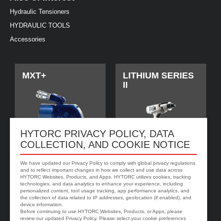
Hydraulic Tensioners
HYDRAULIC TOOLS
Accessories
MXT+
LITHIUM SERIES
II
HYTORC PRIVACY POLICY, DATA
COLLECTION, AND COOKIE NOTICE
We have updated our Privacy Policy to comply with global privacy regulations
and to reflect important changes in how we collect and use data across
HYTORC Websites, Products, and Apps. HYTORC utilizes cookies, tracking
technologies, and data analytics to enhance your experience, including
jGun DIGITAL 单
HYTORC垫圈
personalized content, tool usage tracking, app performance analytics, and
速
the collection of data related to IP addresses, geolocation (if enabled), and
device information.
Before continuing to use HYTORC Websites, Products, or Apps, please
review our updated Privacy Policy. Please select your cookie preferences