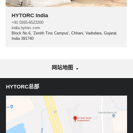
HYTORC India
+91 0265-6523200
india.hytorc.com
Block No 6, 'Zenith Tins Campus', Chhani, Vadodara, Gujarat,
India 391740
网站地图
HYTORC总部