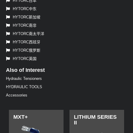
HYTORC日本
HYTORC中东
HYTORC新加坡
HYTORC南非
HYTORC南太平洋
HYTORC西班牙
HYTORC俄罗斯
HYTORC英国
Also of Interest
Hydraulic Tensioners
HYDRAULIC TOOLS
Accessories
MXT+
LITHIUM SERIES
II