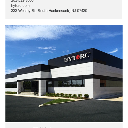
201-512-9500
hytorc.com
333 Wesley St, South Hackensack, NJ 07430