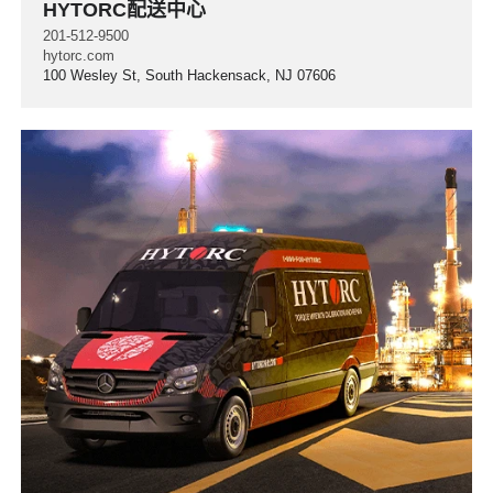
HYTORC配送中心
201-512-9500
hytorc.com
100 Wesley St, South Hackensack, NJ 07606