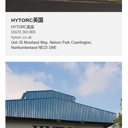
HYTORC英国
HYTORC英国
01670 363 800
hytorc.co.uk
Unit 25 Moorland Way, Nelson Park Cramlington,
Northumberland NE23 1WE