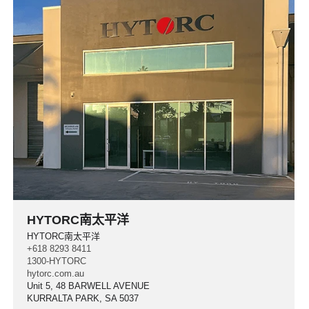
HYTORC南太平洋
HYTORC南太平洋
+618 8293 8411
1300-HYTORC
hytorc.com.au
Unit 5, 48 BARWELL AVENUE
KURRALTA PARK, SA 5037