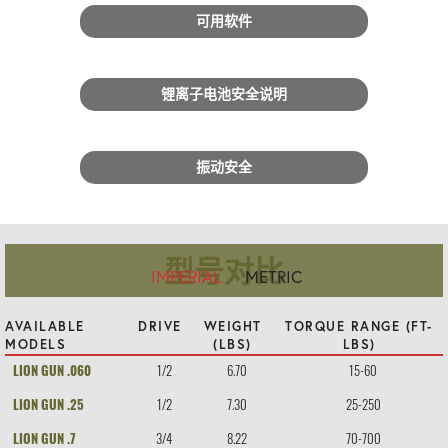
可用软件
锂离子电池安全说明
振动安全
型号对比
IMPERIAL
METRIC
AVAILABLE
DRIVE
WEIGHT
TORQUE RANGE (FT-
MODELS
(LBS)
LBS)
LION GUN .060
1/2
6.70
15-60
LION GUN .25
1/2
7.30
25-250
LION GUN .7
3/4
8.22
70-700