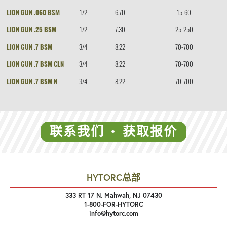
LION GUN .060 BSM
1/2
6.70
15-60
LION GUN .25 BSM
1/2
7.30
25-250
LION GUN .7 BSM
3/4
8.22
70-700
LION GUN .7 BSM CLN
3/4
8.22
70-700
LION GUN .7 BSM N
3/4
8.22
70-700
联系我们 • 获取报价
HYTORC总部
333 RT 17 N. Mahwah, NJ 07430
1-800-FOR-HYTORC
info@hytorc.com