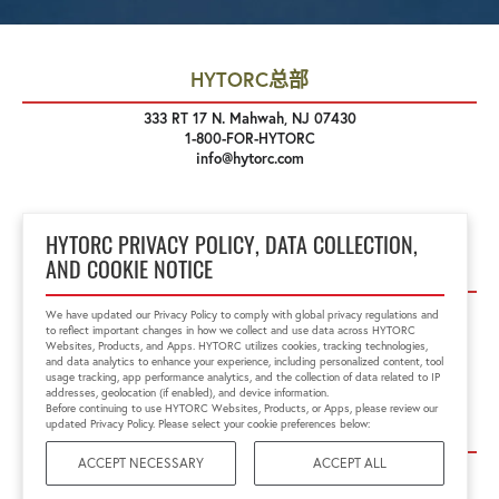
HYTORC总部
333 RT 17 N. Mahwah, NJ 07430
1-800-FOR-HYTORC
info@hytorc.com
HYTORC PRIVACY POLICY, DATA COLLECTION,
关注我们
AND COOKIE NOTICE
We have updated our Privacy Policy to comply with global privacy regulations and
to reflect important changes in how we collect and use data across HYTORC
Websites, Products, and Apps. HYTORC utilizes cookies, tracking technologies,
and data analytics to enhance your experience, including personalized content, tool
usage tracking, app performance analytics, and the collection of data related to IP
addresses, geolocation (if enabled), and device information.
Before continuing to use HYTORC Websites, Products, or Apps, please review our
链接
updated Privacy Policy. Please select your cookie preferences below:
ACCEPT NECESSARY
ACCEPT ALL
Privacy Policy
Site Terms