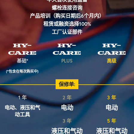
螺栓连接咨询
产品培训（购买日期后6个月内）
租赁或融资选择100%
工厂认证部件
HY-
HY-
HY-
CARE
CARE
CARE
基础*
PLUS
高级
(*包含在每次购买中)
保修单:
1 年
2 年
3 年
电动
电动
电动、液压和气
动工具
3 年
5 年
液压和气动
液压和气动