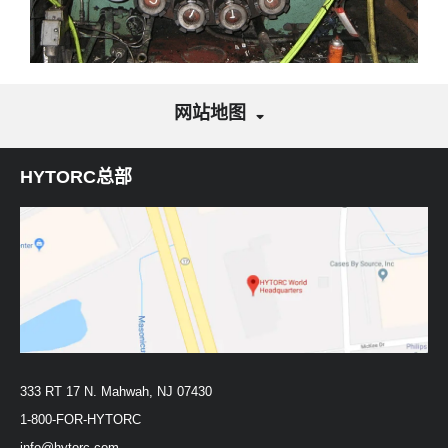
网站地图
HYTORC总部
333 RT 17 N. Mahwah, NJ 07430
1-800-FOR-HYTORC
info@hytorc.com