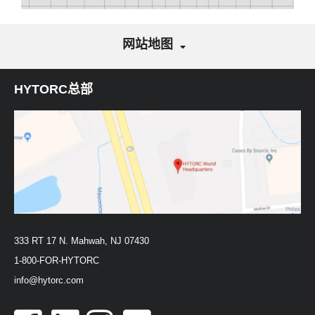
网站地图
HYTORC总部
333 RT 17 N. Mahwah, NJ 07430
1-800-FOR-HYTORC
info@hytorc.com