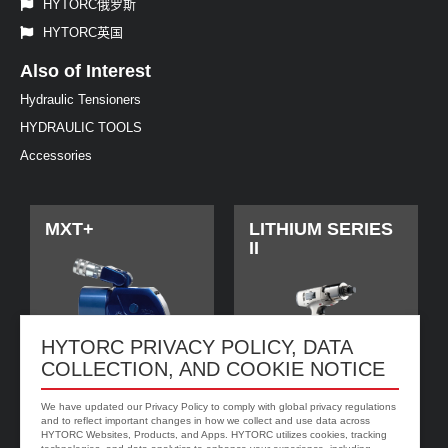
HYTORC俄罗斯
HYTORC英国
Also of Interest
Hydraulic Tensioners
HYDRAULIC TOOLS
Accessories
MXT+
LITHIUM SERIES
II
HYTORC PRIVACY POLICY, DATA
COLLECTION, AND COOKIE NOTICE
We have updated our Privacy Policy to comply with global privacy regulations
and to reflect important changes in how we collect and use data across
HYTORC Websites, Products, and Apps. HYTORC utilizes cookies, tracking