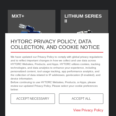
MXT+
LITHIUM SERIES
II
HYTORC PRIVACY POLICY, DATA
COLLECTION, AND COOKIE NOTICE
We have updated our Privacy Policy to comply with global privacy regulations
and to reflect important changes in how we collect and use data across
HYTORC Websites, Products, and Apps. HYTORC utilizes cookies, tracking
technologies, and data analytics to enhance your experience, including
personalized content, tool usage tracking, app performance analytics, and
jGun DIGITAL
HYTORC Washer
the collection of data related to IP addresses, geolocation (if enabled), and
device information.
Before continuing to use HYTORC Websites, Products, or Apps, please
review our updated Privacy Policy. Please select your cookie preferences
below:
ACCEPT NECESSARY
ACCEPT ALL
View Privacy Policy