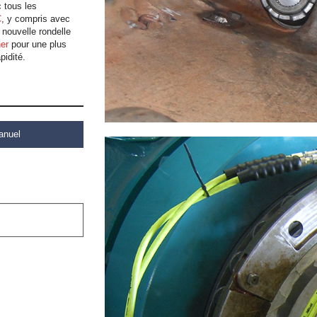
 tous les
C
, y compris avec
 nouvelle rondelle
er
pour une plus
pidité.
anuel