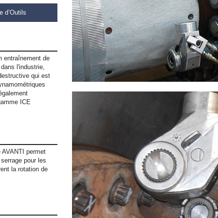
e d’Outils
n entraînement de
dans l'industrie,
destructive qui est
 dynamométriques
(également
a gamme ICE
e AVANTI permet
e serrage pour les
ent la rotation de