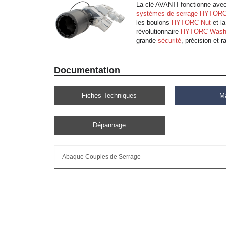
La clé AVANTI fonctionne avec
systèmes de serrage HYTOR
les boulons
HYTORC Nut
et la
révolutionnaire
HYTORC Wash
grande
sécurité
, précision et ra
Documentation
Fiches Techniques
M
Dépannage