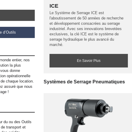
ICE
Le Système de Serrage ICE est
l'aboutissement de 50 années de recherche
et développement consacrées au serrage
industriel. Avec ses innovations brevetées
e d’Outils
exclusives, la clé ICE est le système de
serrage hydraulique le plus avancé du
marché.
monde entier, nos
En Savoir Plus
ution la plus
C vous donne
ion opérationnelle
i de chaque location.
Systèmes de Serrage Pneumatiques
yez assuré que nous
rage !
ur du ou des Outils
de transport et