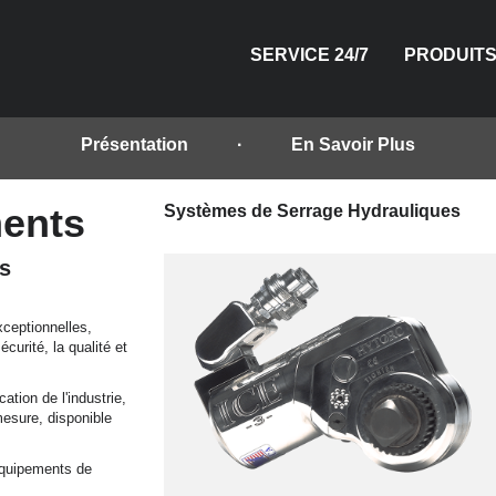
SERVICE 24/7
PRODUIT
Présentation
En Savoir Plus
ments
Systèmes de Serrage Hydrauliques
HYDRAULI
PNEUMAT
ÉLECT
MAN
TE
s
ceptionnelles,
urité, la qualité et
tion de l'industrie,
mesure, disponible
équipements de