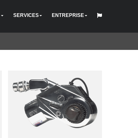
S
SERVICES
ENTREPRISE
中
日
QUE
IQUE
RIQUE
UEL
NDEURS
FIXATIONS
ACCESSOIRES
POMPES
LOCATION
QUI
English
Español
Français
Deutsch
国
RÉPARATION
CONCEPTION
QUALITÉ
本
D’ÉQUIPEMENT
REPRISE
HY-
SOMMES-
INDUSTRIES
SITES
WEBINAIRE
CARRIÈRES
CONTACT
人
&
SUR
LOGICIEL
FORMATION
HYTORC
-
D’OUTILS
CARE
NOUS
ÉTALONNAGE
MESURE
FR