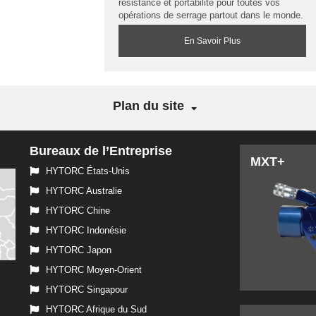
résistance et portabilité pour toutes vos
opérations de serrage partout dans le monde.
En Savoir Plus
Plan du site
Bureaux de l’Entreprise
MXT+
HYTORC États-Unis
HYTORC Australie
HYTORC Chine
HYTORC Indonésie
HYTORC Japon
HYTORC Moyen-Orient
HYTORC Singapour
HYTORC Afrique du Sud