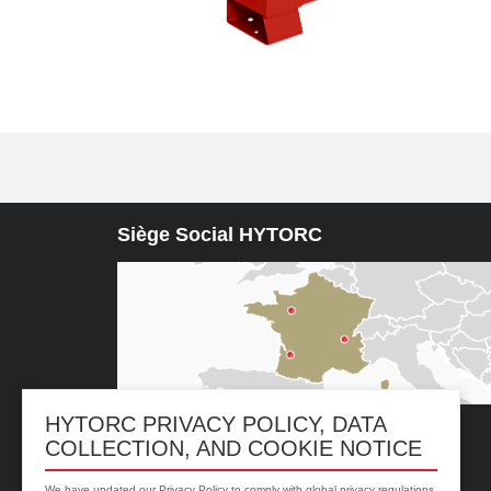
Siège Social HYTORC
HYTORC PRIVACY POLICY, DATA
HYTORC France
COLLECTION, AND COOKIE NOTICE
1-800-FOR-HYTORC
We have updated our Privacy Policy to comply with global privacy regulations