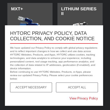
MXT+
LITHIUM SERIES
II
HYTORC PRIVACY POLICY, DATA
COLLECTION, AND COOKIE NOTICE
We have updated our Privacy Policy to comply with global privacy regulations
and to reflect important changes in how we collect and use data across
HYTORC Websites, Products, and Apps. HYTORC utilizes cookies, tracking
technologies, and data analytics to enhance your experience, including
personalized content, tool usage tracking, app performance analytics, and
jGun DIGITAL
HYTORC Washer
the collection of data related to IP addresses, geolocation (if enabled), and
device information.
Before continuing to use HYTORC Websites, Products, or Apps, please
review our updated Privacy Policy. Please select your cookie preferences
below:
ACCEPT NECESSARY
ACCEPT ALL
View Privacy Policy