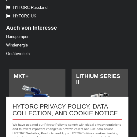
HYTORC Russland
HYTORC UK
Auch von Interesse
Handpumpen
Windenergie
Geräteverleih
MXT+
LITHIUM SERIES
II
HYTORC PRIVACY POLICY, DATA
COLLECTION, AND COOKIE NOTICE
We have updated our Privacy Policy to comply with global privacy regulations
and to reflect important changes in how we collect and use data across
HYTORC Websites, Products, and Apps. HYTORC utilizes cookies, tracking