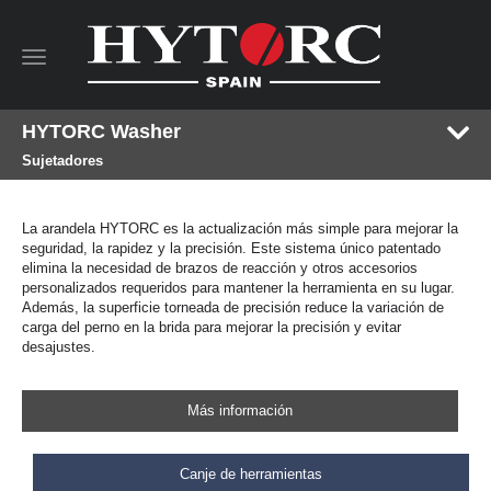
Toggle
navigation
HYTORC Washer
Sujetadores
La arandela HYTORC es la actualización más simple para mejorar la
seguridad, la rapidez y la precisión. Este sistema único patentado
elimina la necesidad de brazos de reacción y otros accesorios
personalizados requeridos para mantener la herramienta en su lugar.
Además, la superficie torneada de precisión reduce la variación de
carga del perno en la brida para mejorar la precisión y evitar
desajustes.
Más información
Canje de herramientas