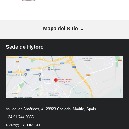
Mapa del Sitio
Sede de Hytorc
Av. de las Américas, 4, 28823 Coslada, Madrid, Spain
+34 91 744 0355
alvaro@HYTORC.es