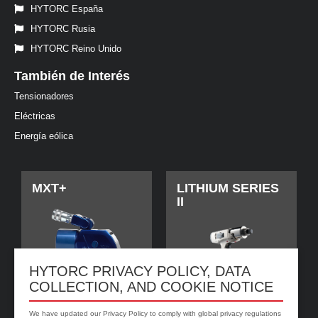
HYTORC España
HYTORC Rusia
HYTORC Reino Unido
También de Interés
Tensionadores
Eléctricas
Energía eólica
MXT+
LITHIUM SERIES
II
HYTORC PRIVACY POLICY, DATA
COLLECTION, AND COOKIE NOTICE
We have updated our Privacy Policy to comply with global privacy regulations