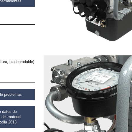
herramientas
atura, biodegradable)
de problemas
e datos de
 del material
zolla 2013