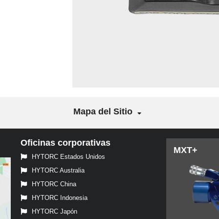
Mapa del Sitio
Oficinas corporativas
MXT+
HYTORC Estados Unidos
HYTORC Australia
HYTORC China
HYTORC Indonesia
HYTORC Japón