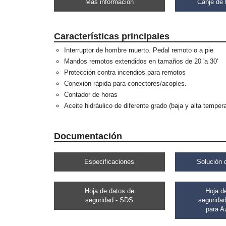
Más información
Canje de 
Características principales
Interruptor de hombre muerto. Pedal remoto o a pie
Mandos remotos extendidos en tamaños de 20 'a 30'
Protección contra incendios para remotos
Conexión rápida para conectores/acoples.
Contador de horas
Aceite hidráulico de diferente grado (baja y alta temper
Documentación
Especificaciones
Solución 
Hoja de datos de
Hoja d
seguridad - SDS
seguridad
para A