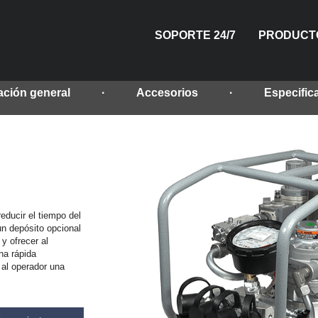
SOPORTE 24/7
PRODUCT
ación general
Accesorios
Especific
HIDRÁULIC
NEUMÁTI
ELÉCT
MAN
TE
ducir el tiempo del
un depósito opcional
y ofrecer al
na rápida
 al operador una