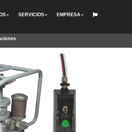
OS
SERVICIOS
EMPRESA
aciones
中
日
O
CO
RICO
UAL
NSIONADORES
SUJETADORES
ACCESORIOS
BOMBAS
REPARACIÓN
ALQUILER
CANJE
EL
English
Español
Français
Deutsch
国
INGENIERÍA
HY-
QUIÉNES
本
Y
DE
SOFTWARE
DE
CAPACITACIÓN
INDUSTRIAS
ESTÁNDAR
UBICACIONES
WEBINAR
CARRERAS
CONTACTO
人
PERSONALIZADA
CARE
SOMOS
CALIBRACIÓN
EQUIPOS
HERRAMIENTAS
HYTORC