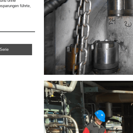
 und ohne
sparungen führte,
Serie