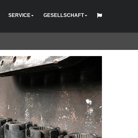
SERVICE
GESELLSCHAFT
s
中
日
CH
CH
BSANLEITUNG
PANNER
FESTIGUNGSELEMENTE
UBEHÖR
PUMPEN
REPARATUR
GERÄTEVERLEIH
TOOL
ÜBER
HYTORC
English
Español
Français
Deutsch
国
MASSGESCHNEIDERTE T
HY-
BRANCHEN
STANDORTE
WEBINAR
KARRIERE
KONTAKT
本
&
-
SOFTWARE
TRADE
SCHULUNG
UNS
STANDARD
人
ECHNIK
CARE
KALIBRIERUNG
GR
IN