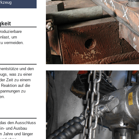
rkzeug
gkeit
roduzierbare
enlast, um
zu vermeiden.
mentstütze und den
ugs, was zu einer
der Zeit zu einem
 Reaktion auf die
 Spannungen zu
en.
 das den Ausschluss
in- und Ausbau
n Jahre und länger