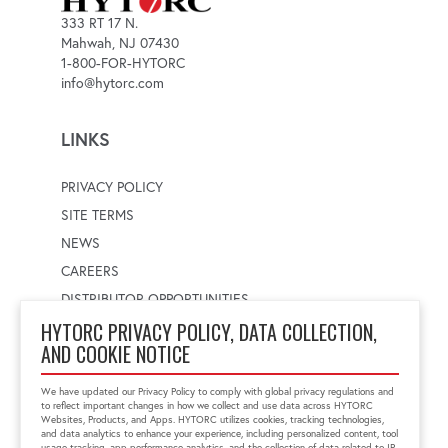
333 RT 17 N.
Mahwah, NJ 07430
1-800-FOR-HYTORC
info@hytorc.com
LINKS
PRIVACY POLICY
SITE TERMS
NEWS
CAREERS
DISTRIBUTOR OPPORTUNITIES
HYTORC PRIVACY POLICY, DATA COLLECTION,
AND COOKIE NOTICE
WORLDWIDE LOCATOR
Select a country
Enter postal code
We have updated our Privacy Policy to comply with global privacy regulations and
to reflect important changes in how we collect and use data across HYTORC
Websites, Products, and Apps. HYTORC utilizes cookies, tracking technologies,
and data analytics to enhance your experience, including personalized content, tool
usage tracking, app performance analytics, and the collection of data related to IP