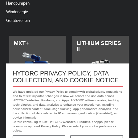
Handpumpen
Windenergie
Geräteverleih
MXT+
LITHIUM SERIES
II
HYTORC PRIVACY POLICY, DATA
COLLECTION, AND COOKIE NOTICE
We have updated our Privacy Policy to comply with global privacy regulations
and to reflect important changes in how we collect and use data across
HYTORC Websites, Products, and Apps. HYTORC utilizes cookies, tracking
technologies, and data analytics to enhance your experience, including
personalized content, tool usage tracking, app performance analytics, and
jGun DIGITAL
HYTORC Washer
the collection of data related to IP addresses, geolocation (if enabled), and
device information.
Before continuing to use HYTORC Websites, Products, or Apps, please
review our updated Privacy Policy. Please select your cookie preferences
below: