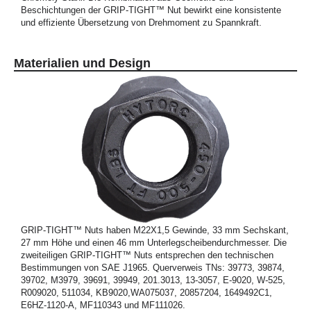
Beschichtungen der GRIP-TIGHT™ Nut bewirkt eine konsistente
und effiziente Übersetzung von Drehmoment zu Spannkraft.
Materialien und Design
GRIP-TIGHT™ Nuts haben M22X1,5 Gewinde, 33 mm Sechskant,
27 mm Höhe und einen 46 mm Unterlegscheibendurchmesser. Die
zweiteiligen GRIP-TIGHT™ Nuts entsprechen den technischen
Bestimmungen von SAE J1965. Querverweis TNs: 39773, 39874,
39702, M3979, 39691, 39949, 201.3013, 13-3057, E-9020, W-525,
R009020, 511034, KB9020,WA075037, 20857204, 1649492C1,
E6HZ-1120-A, MF110343 und MF111026.