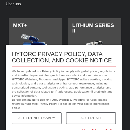
Über uns
MXT+
LITHIUM SERIES
II
HYTORC PRIVACY POLICY, DATA
COLLECTION, AND COOKIE NOTICE
We have updated our Privacy Policy to comply with global privacy regulations
and to reflect important changes in how we collect and use data across
HYTORC Websites, Products, and Apps. HYTORC utilizes cookies, tracking
technologies, and data analytics to enhance your experience, including
personalized content, tool usage tracking, app performance analytics, and
jGun DIGITAL
HYTORC Washer
the collection of data related to IP addresses, geolocation (if enabled), and
device information.
Before continuing to use HYTORC Websites, Products, or Apps, please
review our updated Privacy Policy. Please select your cookie preferences
below:
ACCEPT NECESSARY
ACCEPT ALL