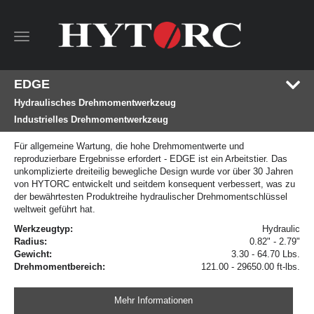
Toggle
navigation
EDGE
Hydraulisches Drehmomentwerkzeug
Industrielles Drehmomentwerkzeug
Für allgemeine Wartung, die hohe Drehmomentwerte und
reproduzierbare Ergebnisse erfordert - EDGE ist ein Arbeitstier. Das
unkomplizierte dreiteilig bewegliche Design wurde vor über 30 Jahren
von HYTORC entwickelt und seitdem konsequent verbessert, was zu
der bewährtesten Produktreihe hydraulischer Drehmomentschlüssel
weltweit geführt hat.
Werkzeugtyp:
Hydraulic
Radius:
0.82" - 2.79"
Gewicht:
3.30 - 64.70 Lbs.
Drehmomentbereich:
121.00 - 29650.00 ft-lbs.
Mehr Informationen